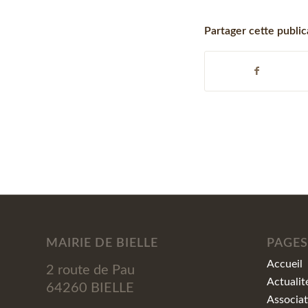
Partager cette public
MAIRIE DE BIELLE
PAGES
Accueil
2 route de Pau
Actualit
64260 BIELLE
Associat