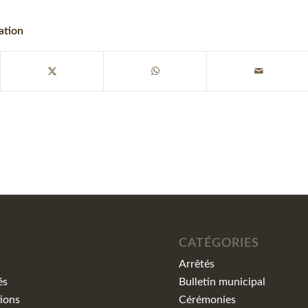
ation
CATÉGORIES
Arrêtés
és
Bulletin municipal
ions
Cérémonies