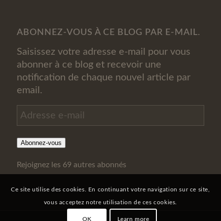
ABONNEZ-VOUS À CE BLOG PAR E-MAIL.
Saisissez votre adresse e-mail pour vous
abonner à ce blog et recevoir une
notification de chaque nouvel article par
email.
Adresse
e-
mail
Abonnez-vous
Rejoignez les 69 autres abonnés
Ce site utilise des cookies. En continuant votre navigation sur ce site,
vous acceptez notre utilisation de ces cookies.
OK
Learn more