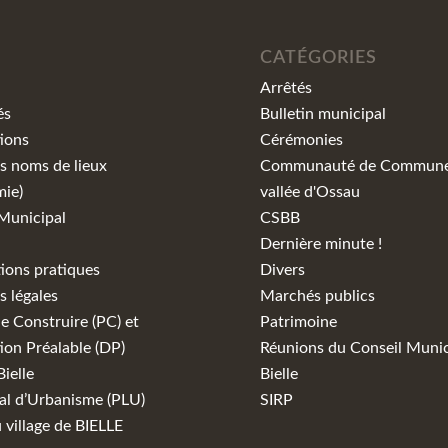
CATÉGORIES
Arrêtés
és
Bulletin municipal
ions
Cérémonies
s noms de lieux
Communauté de Commune 
mie)
vallée d'Ossau
Municipal
CSBB
Dernière minute !
ions pratiques
Divers
 légales
Marchés publics
e Construire (PC) et
Patrimoine
ion Préalable (DP)
Réunions du Conseil Munic
Bielle
Bielle
al d’Urbanisme (PLU)
SIRP
u village de BIELLE