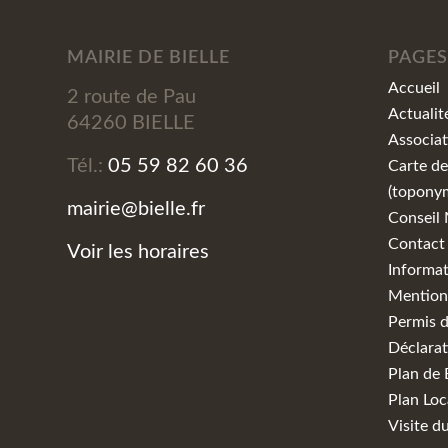
MAIRIE DE BIELLE
PAGES
Accueil
2 route de Pau
Actualit
64260 BIELLE
Associat
Tél.:
05 59 82 60 36
Carte de
(topony
mairie@bielle.fr
Conseil 
Contact
Voir les horaires
Informat
Mentions
Permis d
Déclarat
Plan de 
Plan Loc
Visite d