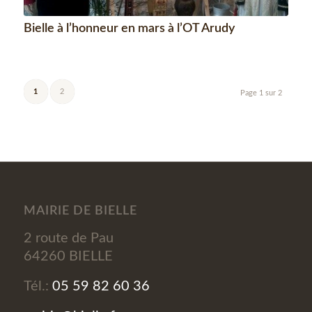
Bielle à l’honneur en mars à l’OT Arudy
1
2
Page 1 sur 2
MAIRIE DE BIELLE
2 route de Pau
64260 BIELLE
Tél.:
05 59 82 60 36