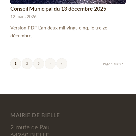
Conseil Municipal du 13 décembre 2025
12 mars 2026
Version PDF L’an deux mil vingt-cinq, le treize
décembre,…
1
2
3
›
»
Page 1 sur 27
MAIRIE DE BIELLE
2 route de Pau
64260 BIELLE