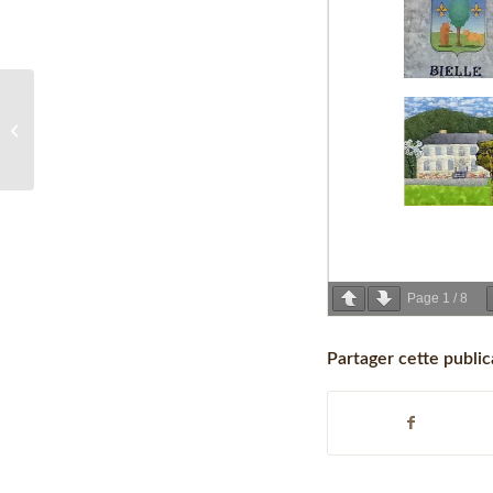
Conseil Municipal du 15
décembre 2022
Page
1
/
8
Partager cette public