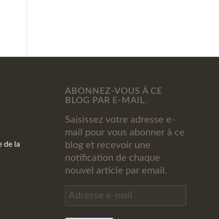
ABONNEZ-VOUS À CE
BLOG PAR E-MAIL.
Saisissez votre adresse e-
mail pour vous abonner à ce
de la
blog et recevoir une
notification de chaque
nouvel article par email.
Adresse
e-
mail