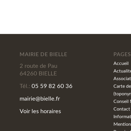
MAIRIE DE BIELLE
PAGES
Accueil
2 route de Pau
Actualit
64260 BIELLE
Associat
Tél.:
05 59 82 60 36
Carte de
(topony
mairie@bielle.fr
Conseil 
Contact
Voir les horaires
Informat
Mentions