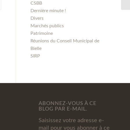
CSBB
Dernière minute !
Divers
Marchés publics
Patrimoine
Réunions du Conseil Municipal de
Bielle
SIRP
ABONNEZ-VOUS À CE
BLOG PAR E-MAIL.
Saisissez votre adresse e-
mail pour vous abonner à ce