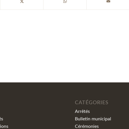
CATÉGORIES
Arrêtés
és
Bulletin municipal
ions
Cérémonies