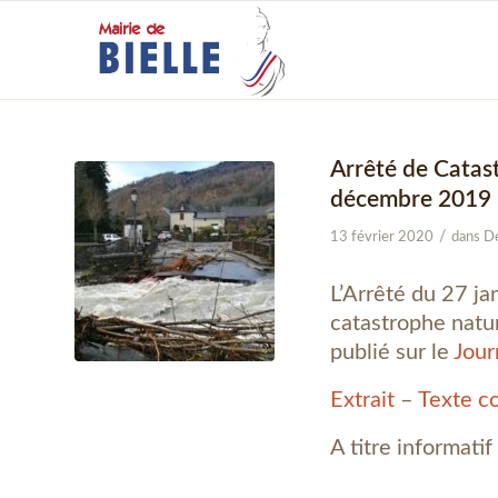
Arrêté de Catas
décembre 2019
/
13 février 2020
dans
De
L’Arrêté du 27 ja
catastrophe natu
publié sur le
Jour
Extrait
–
Texte c
A titre informatif 