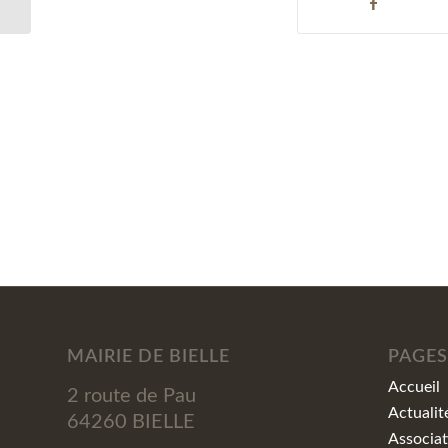
MAIRIE DE BIELLE
PAGES
Accueil
2 route de Pau
Actualit
64260 BIELLE
Associat