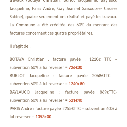
travaux (Botaya Christian, Burlot Jacqueline, Baylaucq
Jacqueline, Paris André, Gay Jean et Sassoubre- Cassies
Sabine), quatre seulement ont réalisé et payé les travaux.
La Commune a été créditée des 60% du montant des
factures concernant ces quatre propriétaires.
Il s’agit de :
BOTAYA Christian : facture payée : 1210€ TTC –
subvention 60% à lui reverser =
726€00
BURLOT Jacqueline : facture payée 2068€TTC –
subvention 60% à lui reverser =
1240€80
BAYLAUCQ Jacqueline : facture payée 869€TTC-
subvention 60% à lui reverser =
521€40
PARIS André : facture payée 2255€TTC – subvention 60% à
lui reverser =
1353€00