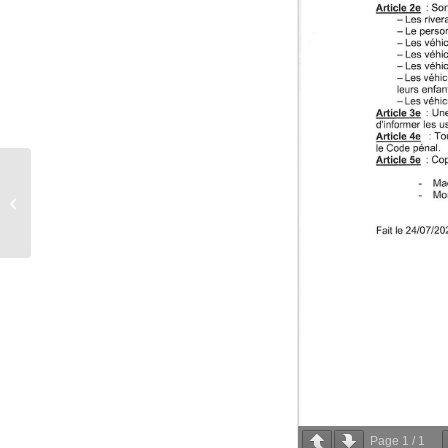
Fêtes de BIELLE 2025
Page
1
/
1