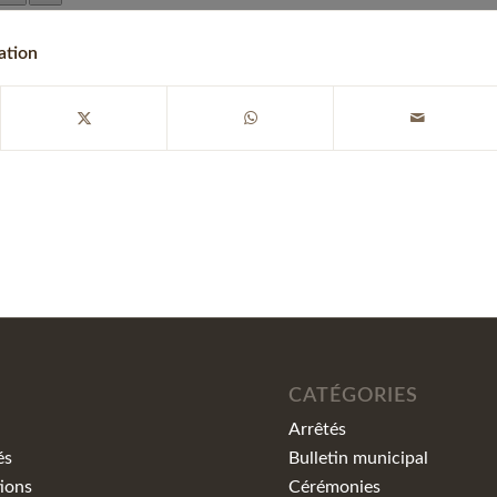
ation
CATÉGORIES
Arrêtés
és
Bulletin municipal
ions
Cérémonies