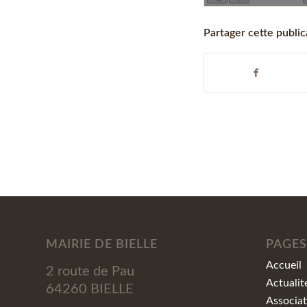
Partager cette public
MAIRIE DE BIELLE
PAGES
Accueil
2 route de Pau
Actualit
64260 BIELLE
Associat